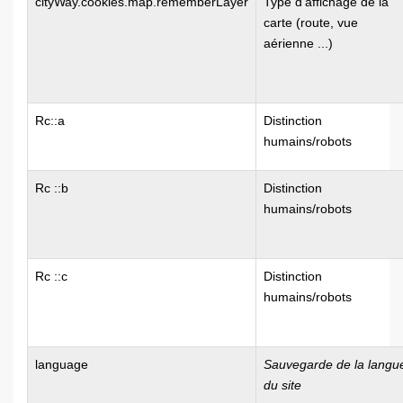
cityWay.cookies.map.rememberLayer
Type d'affichage de la
carte (route, vue
aérienne ...)
Rc::a
Distinction
humains/robots
Rc ::b
Distinction
humains/robots
Rc ::c
Distinction
humains/robots
language
Sauvegarde de la langu
du site