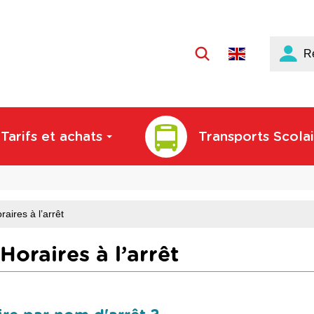
Langue
R
active
:
Français
Tarifs et achats
Transports Scolai
raires à l’arrêt
Horaires à l’arrêt