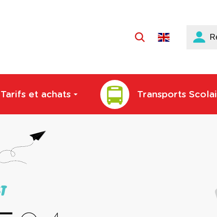
Langue
R
active
:
Français
Tarifs et achats
Transports Scolai