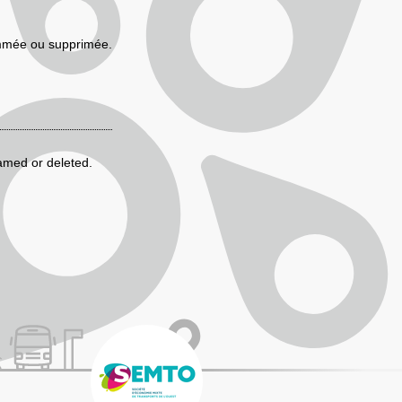
mmée ou supprimée.
med or deleted.