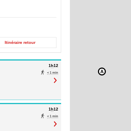
Itinéraire retour
1
h
12
< 1 min
1
h
12
< 1 min