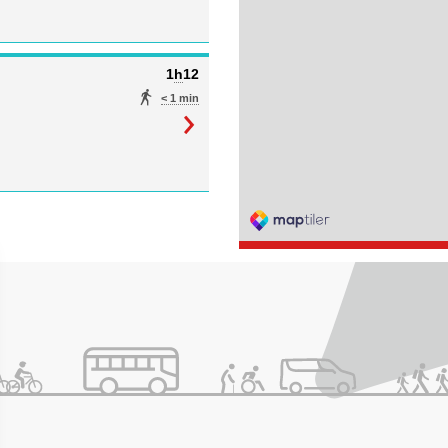
1
h
12
< 1 min