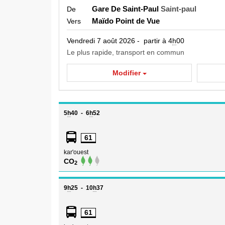
Gare De Saint-Paul
Saint-paul
De
Maïdo Point de Vue
Vers
vendredi 7 août 2026 - partir à 4
h
00
le plus rapide
, transport en commun
Modifier
Pour
Départ
Arrivée
5
h
40
-
6
h
52
le
détail
61
d'un
kar'ouest
itinéraire,
CO
2
sélectionner
une
des
Départ
Arrivée
9
h
25
-
10
h
37
options
suivantes
61