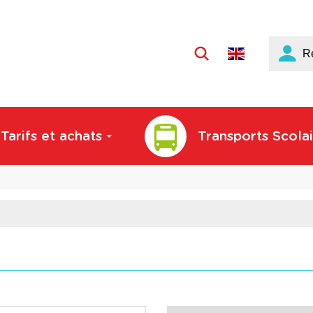
Langue
R
active
:
Français
Tarifs et achats
Transports Scolai